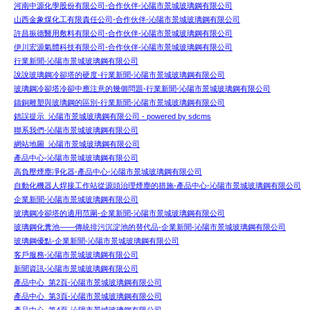
河南中源化學股份有限公司-合作伙伴-沁陽市景城玻璃鋼有限公司
山西金象煤化工有限責任公司-合作伙伴-沁陽市景城玻璃鋼有限公司
許昌振德醫用敷料有限公司-合作伙伴-沁陽市景城玻璃鋼有限公司
伊川宏源氣體科技有限公司-合作伙伴-沁陽市景城玻璃鋼有限公司
行業新聞-沁陽市景城玻璃鋼有限公司
說說玻璃鋼冷卻塔的硬度-行業新聞-沁陽市景城玻璃鋼有限公司
玻璃鋼冷卻塔冷卻中應注意的幾個問題-行業新聞-沁陽市景城玻璃鋼有限公司
鑄銅雕塑與玻璃鋼的區別-行業新聞-沁陽市景城玻璃鋼有限公司
錯誤提示_沁陽市景城玻璃鋼有限公司 - powered by sdcms
聯系我們-沁陽市景城玻璃鋼有限公司
網站地圖_沁陽市景城玻璃鋼有限公司
產品中心-沁陽市景城玻璃鋼有限公司
高負壓煙塵凈化器-產品中心-沁陽市景城玻璃鋼有限公司
自動化機器人焊接工作站從源頭治理煙塵的措施-產品中心-沁陽市景城玻璃鋼有限公司
企業新聞-沁陽市景城玻璃鋼有限公司
玻璃鋼冷卻塔的適用范圍-企業新聞-沁陽市景城玻璃鋼有限公司
玻璃鋼化糞池——傳統排污沉淀池的替代品-企業新聞-沁陽市景城玻璃鋼有限公司
玻璃鋼優點-企業新聞-沁陽市景城玻璃鋼有限公司
客戶服務-沁陽市景城玻璃鋼有限公司
新聞資訊-沁陽市景城玻璃鋼有限公司
產品中心_第2頁-沁陽市景城玻璃鋼有限公司
產品中心_第3頁-沁陽市景城玻璃鋼有限公司