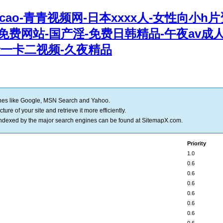
ao-青青视频网-日本xxxx人-女性向小h
免费网站-国产淫-免费日韩精品-午夜av成人
-卡一卡二视频-久夜精品
nes like
Google
,
MSN Search
and
Yahoo
.
ure of your site and retrieve it more efficiently.
 indexed by the major search engines can be found at
SitemapX.com
.
Priority
1.0
0.6
0.6
0.6
0.6
0.6
0.6